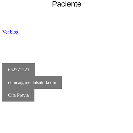
Paciente
Ver blog
652771521
clinica@mentalsalud.com
Cita Previa
MentalSalud © 2016-2026 | Todos los derechos reservados Aviso
legal | Política de cookies | Política de privacidad