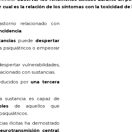
 cual es la relación de los síntomas con la toxicidad de 
rastorno relacionado con
ncidencia
.
tancias
puede
despertar
s psiquiátricos o empeorar
spertar vulnerabilidades,
lacionado con sustancias.
oducidos por
una tercera
na sustancia es capaz de
bles
de aquellos que
siquiátricos.
ias ilícitas ha demostrado
eurotransmisión central
,