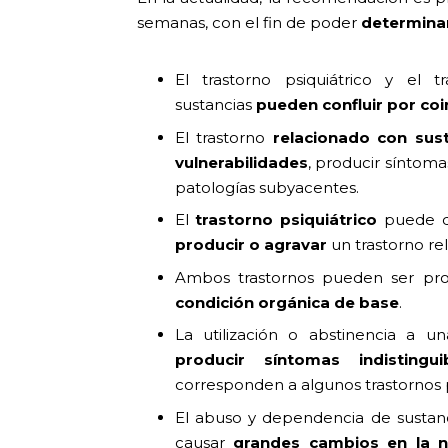
semanas, con el fin de poder
determinar
El trastorno psiquiátrico y el t
sustancias
pueden confluir por coi
El trastorno
relacionado con sus
vulnerabilidades
, producir síntoma
patologías subyacentes.
El
trastorno psiquiátrico
puede de
producir o agravar
un trastorno re
Ambos trastornos pueden ser pr
condición orgánica de base
.
La utilización o abstinencia a u
producir síntomas indistingui
corresponden a algunos trastornos p
El abuso y dependencia de sustanc
causar
grandes cambios en la n