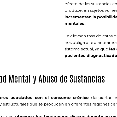
efecto de las sustancias c
produce, en sujetos vulne
incrementan la posibili
mentales.
La elevada tasa de estas 
nos obliga a replantearnos
sistema actual, ya que
las
pacientes diagnosticado
ad Mental y Abuso de Sustancias
ares asociados con el consumo crónico
despiertan vu
 estructurales que se producen en diferentes regiones cere
procurar
observar los fenómenos clínicos durante un pe