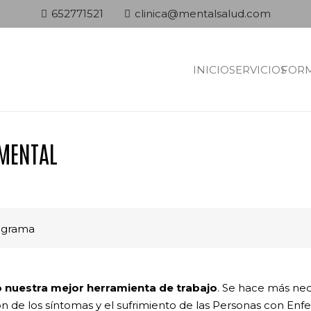
652771521
clinica@mentalsalud.com
INICIO
SERVICIOS
FOR
 MENTAL
ograma
do nuestra mejor herramienta de trabajo
. Se hace más ne
ón de los síntomas y el sufrimiento de las Personas con En