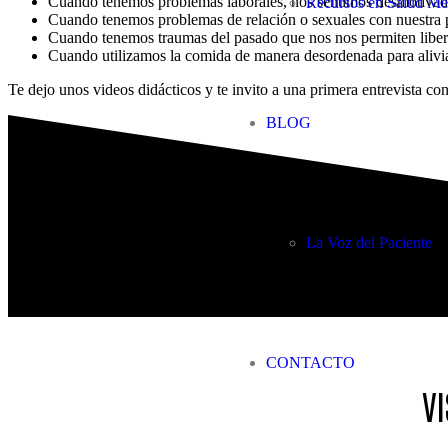
Cuando tenemos problemas laborales, nos sentimos desmotivados
Recursos en Salud Me
Cuando tenemos problemas de relación o sexuales con nuestra p
Cuando tenemos traumas del pasado que nos nos permiten libera
Cuando utilizamos la comida de manera desordenada para alivia
Te dejo unos videos didácticos y te invito a una primera entrevista c
BLOG
La Voz del Paciente
CONTACTO
VI