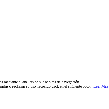
26 | Todos los derechos reservados Aviso legal | Política de cookies | 
os mediante el análisis de sus hábitos de navegación.
arlas o rechazar su uso haciendo click en el siguiente botón:
Leer Más