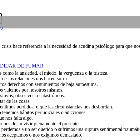
O
ca
isis hace referencia a la necesidad de acudir a psicólogo para que nos 
DEJAR DE FUMAR
omo la ansiedad, el miedo, la vergüenza o la tristeza.
 estas relaciones nos hacen sufrir.
os derechos con sentimientos de baja autoestima.
s valemos por nosotros mismos.
ivos, obsesivos o catastróficos.
ar de las cosas.
sentimos perdidos, o que las circunstancias nos desbordan.
tenemos hábitos perjudiciales o adicciones.
e nos falta algo.
 nos dejan vivir plenamente el presente.
erdemos a un ser querido o sufrimos una ruptura sentimental traumáti
nos aceptamos o nos exigimos demasiado.