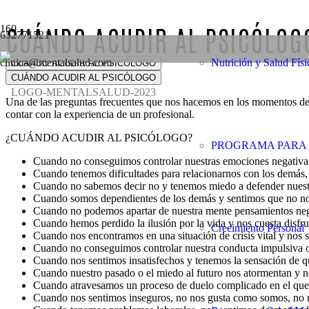
CUÁNDO ACUDIR AL PSICÓLOG
652771521
clinica@mentalsalud.com
Nutrición y Salud Físi
CUÁNDO ACUDIR AL PSICÓLOGO
CUÁNDO ACUDIR AL PSICÓLOGO
Una de las preguntas frecuentes que nos hacemos en los momentos de cr
contar con la experiencia de un profesional.
¿CUÁNDO ACUDIR AL PSICÓLOGO?
PROGRAMA PARA 
Cuando no conseguimos controlar nuestras emociones negativas c
Cuando tenemos dificultades para relacionarnos con los demás, o
Cuando no sabemos decir no y tenemos miedo a defender nuestr
Cuando somos dependientes de los demás y sentimos que no no
Cuando no podemos apartar de nuestra mente pensamientos negat
Cuando hemos perdido la ilusión por la vida y nos cuesta disfrut
Crecimiento Personal
Cuando nos encontramos en una situación de crisis vital y nos 
Cuando no conseguimos controlar nuestra conducta impulsiva o 
Cuando nos sentimos insatisfechos y tenemos la sensación de qu
Cuando nuestro pasado o el miedo al futuro nos atormentan y no
Cuando atravesamos un proceso de duelo complicado en el que p
Cuando nos sentimos inseguros, no nos gusta como somos, no 