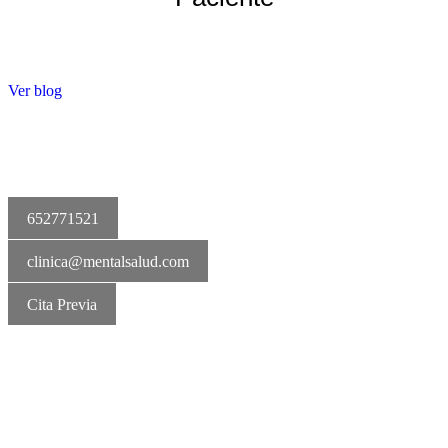
Ver blog
652771521
clinica@mentalsalud.com
Cita Previa
MentalSalud © 2016-2026 | Todos los derechos reservados Aviso
legal | Política de cookies | Política de privacidad