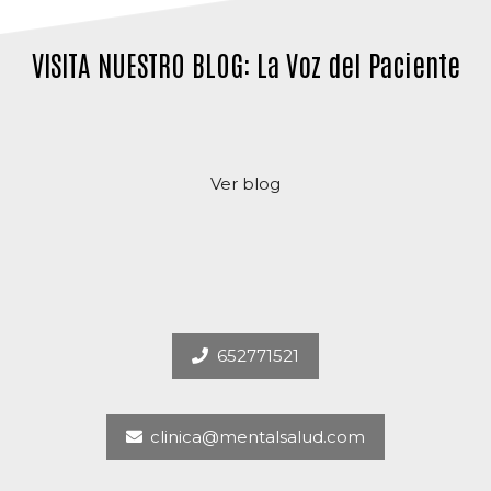
elegir
en
VISITA NUESTRO BLOG: La Voz del Paciente
la
página
de
producto
Ver blog
652771521
clinica@mentalsalud.com