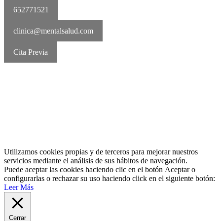
652771521
clinica@mentalsalud.com
Cita Previa
MentalSalud © 2016-2026 | Todos los derechos reservados Aviso
legal | Política de cookies | Política de privacidad
Utilizamos cookies propias y de terceros para mejorar nuestros
servicios mediante el análisis de sus hábitos de navegación.
Puede aceptar las cookies haciendo clic en el botón
Aceptar
o
configurarlas o rechazar su uso haciendo click en el siguiente botón:
Leer Más
Cerrar