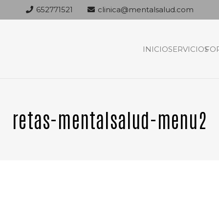
652771521
clinica@mentalsalud.com
INICIO
SERVICIOS
FO
retas-mentalsalud-menu2