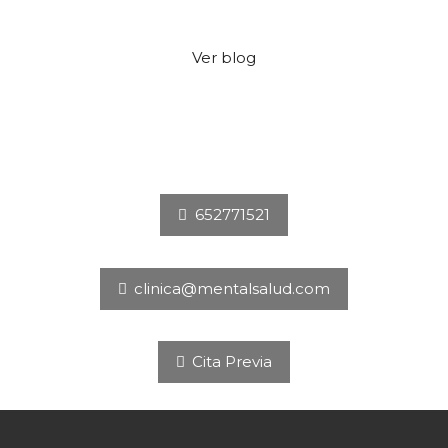
Ver blog
652771521
clinica@mentalsalud.com
Cita Previa