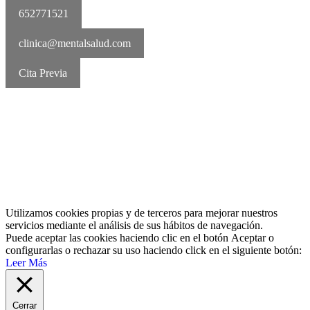
652771521
clinica@mentalsalud.com
Cita Previa
MentalSalud © 2016-2026 | Todos los derechos reservados Aviso
legal | Política de cookies | Política de privacidad
Utilizamos cookies propias y de terceros para mejorar nuestros
servicios mediante el análisis de sus hábitos de navegación.
Puede aceptar las cookies haciendo clic en el botón
Aceptar
o
configurarlas o rechazar su uso haciendo click en el siguiente botón:
Leer Más
Cerrar