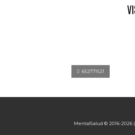
VI
652771521
MentalSalud © 2016-2026 | T