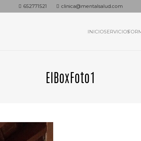
652771521
clinica@mentalsalud.com
INICIO
SERVICIOS
FOR
ElBoxFoto1