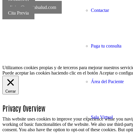
652771521
clinica@mentalsalud.com
Contactar
Cita Previa
MentalSalud © 2016-20
Paga tu consulta
Utilizamos cookies propias y de terceros para mejorar nuestros servici
Puede aceptar las cookies haciendo clic en el botón
Aceptar
o configur
Área del Paciente
Cerrar
Privacy Overview
Sala Virtual
This website uses cookies to improve your experience while you navigat
working of basic functionalities of the website. We also use third-pa
consent. You also have the option to opt-out of these cookies. But op