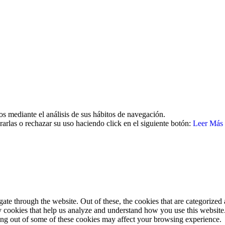
26 | Todos los derechos reservados Aviso legal | Política de cookies | 
os mediante el análisis de sus hábitos de navegación.
arlas o rechazar su uso haciendo click en el siguiente botón:
Leer Más
e through the website. Out of these, the cookies that are categorized a
rty cookies that help us analyze and understand how you use this websit
ting out of some of these cookies may affect your browsing experience.