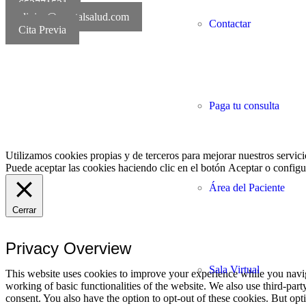
652771521
clinica@mentalsalud.com
Contactar
Cita Previa
MentalSalud © 2016-20
Paga tu consulta
Utilizamos cookies propias y de terceros para mejorar nuestros servici
Puede aceptar las cookies haciendo clic en el botón
Aceptar
o configur
Área del Paciente
Cerrar
Privacy Overview
Sala Virtual
This website uses cookies to improve your experience while you navigat
working of basic functionalities of the website. We also use third-pa
consent. You also have the option to opt-out of these cookies. But op