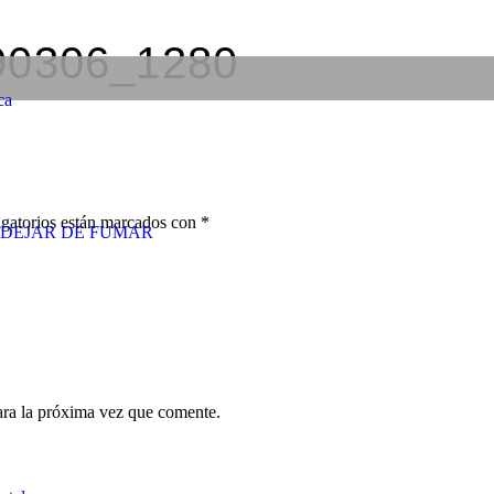
690306_1280
ca
gatorios están marcados con
*
DEJAR DE FUMAR
ara la próxima vez que comente.