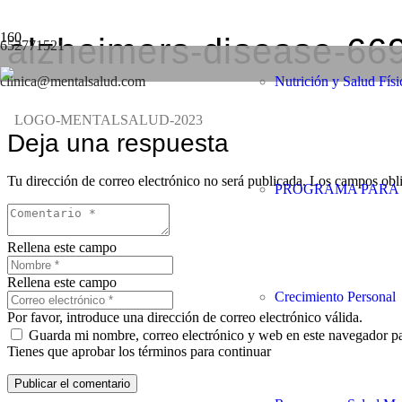
alzheimers-disease-6
652771521
clinica@mentalsalud.com
Nutrición y Salud Físi
Deja una respuesta
Tu dirección de correo electrónico no será publicada.
Los campos obli
PROGRAMA PARA 
Rellena este campo
Rellena este campo
Crecimiento Personal
Por favor, introduce una dirección de correo electrónico válida.
Guarda mi nombre, correo electrónico y web en este navegador p
Tienes que aprobar los términos para continuar
Publicar el comentario