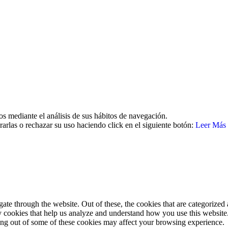
26 | Todos los derechos reservados Aviso legal | Política de cookies | 
os mediante el análisis de sus hábitos de navegación.
arlas o rechazar su uso haciendo click en el siguiente botón:
Leer Más
e through the website. Out of these, the cookies that are categorized a
rty cookies that help us analyze and understand how you use this websit
ting out of some of these cookies may affect your browsing experience.