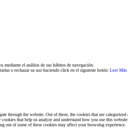
26 | Todos los derechos reservados Aviso legal | Política de cookies | 
os mediante el análisis de sus hábitos de navegación.
arlas o rechazar su uso haciendo click en el siguiente botón:
Leer Más
e through the website. Out of these, the cookies that are categorized a
rty cookies that help us analyze and understand how you use this websit
ting out of some of these cookies may affect your browsing experience.