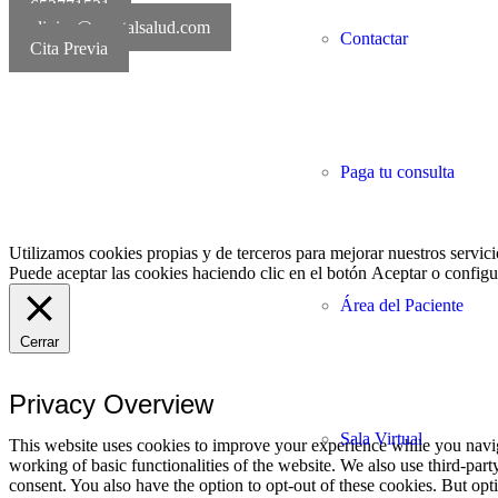
652771521
clinica@mentalsalud.com
Contactar
Cita Previa
MentalSalud © 2016-20
Paga tu consulta
Utilizamos cookies propias y de terceros para mejorar nuestros servici
Puede aceptar las cookies haciendo clic en el botón
Aceptar
o configur
Área del Paciente
Cerrar
Privacy Overview
Sala Virtual
This website uses cookies to improve your experience while you navigat
working of basic functionalities of the website. We also use third-pa
consent. You also have the option to opt-out of these cookies. But op