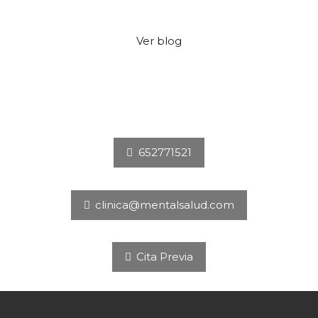
Ver blog
652771521
clinica@mentalsalud.com
Cita Previa