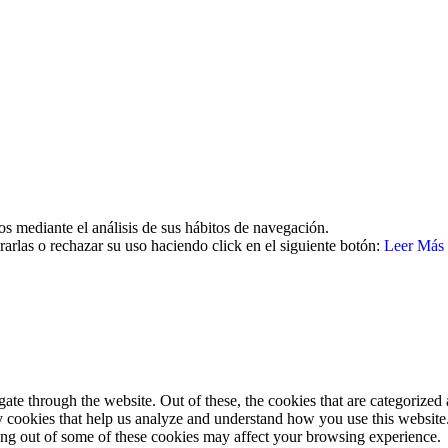
26 | Todos los derechos reservados Aviso legal | Política de cookies | 
os mediante el análisis de sus hábitos de navegación.
arlas o rechazar su uso haciendo click en el siguiente botón:
Leer Más
e through the website. Out of these, the cookies that are categorized a
rty cookies that help us analyze and understand how you use this websit
ting out of some of these cookies may affect your browsing experience.