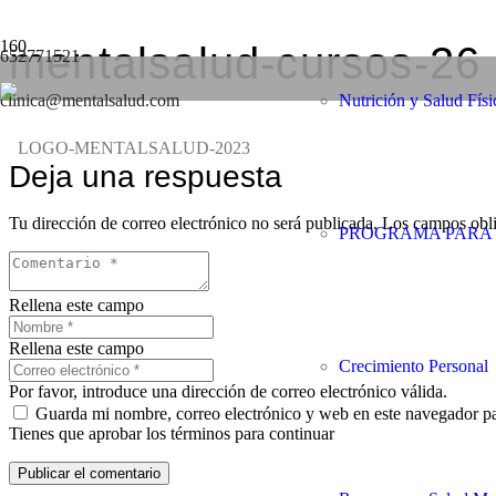
mentalsalud-cursos-26
652771521
clinica@mentalsalud.com
Nutrición y Salud Físi
Deja una respuesta
Tu dirección de correo electrónico no será publicada.
Los campos obli
PROGRAMA PARA 
Rellena este campo
Rellena este campo
Crecimiento Personal
Por favor, introduce una dirección de correo electrónico válida.
Guarda mi nombre, correo electrónico y web en este navegador p
Tienes que aprobar los términos para continuar
Publicar el comentario