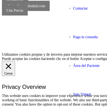
652771521
clinica@mentalsalud.com
Contactar
Cita Previa
MentalSalud © 2016-20
Paga tu consulta
Utilizamos cookies propias y de terceros para mejorar nuestros servici
Puede aceptar las cookies haciendo clic en el botón
Aceptar
o configur
Área del Paciente
Cerrar
Privacy Overview
Sala Virtual
This website uses cookies to improve your experience while you navigat
working of basic functionalities of the website. We also use third-pa
consent. You also have the option to opt-out of these cookies. But op