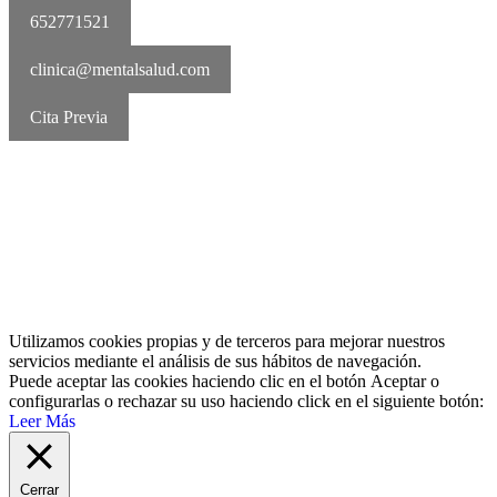
652771521
clinica@mentalsalud.com
Cita Previa
MentalSalud © 2016-2026 | Todos los derechos reservados Aviso
legal | Política de cookies | Política de privacidad
Utilizamos cookies propias y de terceros para mejorar nuestros
servicios mediante el análisis de sus hábitos de navegación.
Puede aceptar las cookies haciendo clic en el botón
Aceptar
o
configurarlas o rechazar su uso haciendo click en el siguiente botón:
Leer Más
Cerrar