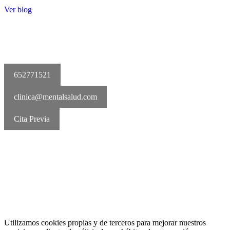
Ver blog
652771521
clinica@mentalsalud.com
Cita Previa
MentalSalud © 2016-2026 | Todos los derechos reservados Aviso
legal | Política de cookies | Política de privacidad
Utilizamos cookies propias y de terceros para mejorar nuestros