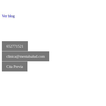
Ver blog
652771521
clinica@mentalsalud.com
Cita Previa
MentalSalud © 2016-2026 | Todos los derechos reservados Aviso
legal | Política de cookies | Política de privacidad