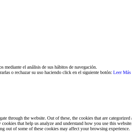
26 | Todos los derechos reservados Aviso legal | Política de cookies | 
os mediante el análisis de sus hábitos de navegación.
arlas o rechazar su uso haciendo click en el siguiente botón:
Leer Más
e through the website. Out of these, the cookies that are categorized a
rty cookies that help us analyze and understand how you use this websit
ting out of some of these cookies may affect your browsing experience.