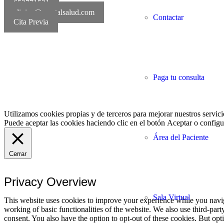
652771521
clinica@mentalsalud.com
Contactar
Cita Previa
MentalSalud © 2016-20
Paga tu consulta
Utilizamos cookies propias y de terceros para mejorar nuestros servici
Puede aceptar las cookies haciendo clic en el botón
Aceptar
o configur
Área del Paciente
Cerrar
Privacy Overview
Sala Virtual
This website uses cookies to improve your experience while you navigat
working of basic functionalities of the website. We also use third-pa
consent. You also have the option to opt-out of these cookies. But op