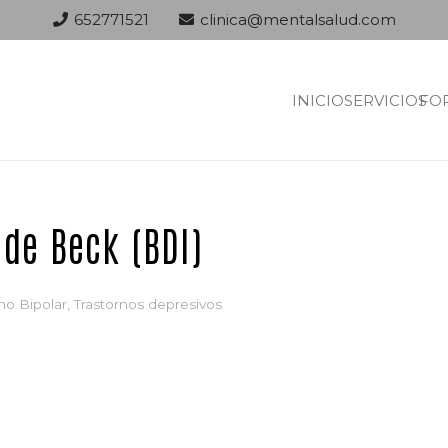
652771521
clinica@mentalsalud.com
INICIO
SERVICIOS
FO
 de Beck (BDI)
no Bipolar
,
Trastornos depresivos