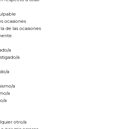
ulpable
es ocasiones
ía de las ocasiones
mente
ado/a
stigado/a
ado/a
mismo/a
smo/a
o/a
quier otro/a