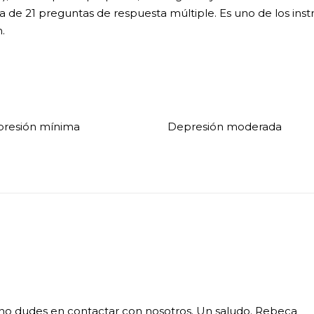
a de 21 preguntas de respuesta múltiple. Es uno de los i
.
resión mínima
Depresión moderada
n no dudes en contactar con nosotros. Un saludo. Rebeca