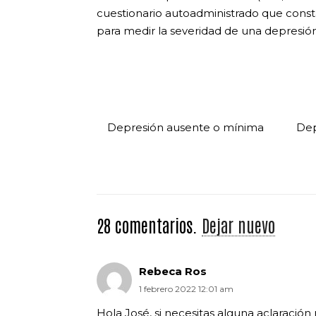
cuestionario autoadministrado que const
para medir la severidad de una depresión
Depresión ausente o mínima
Dep
28
comentarios
.
Dejar nuevo
Rebeca Ros
1 febrero 2022 12:01 am
Hola José, si necesitas alguna aclaració