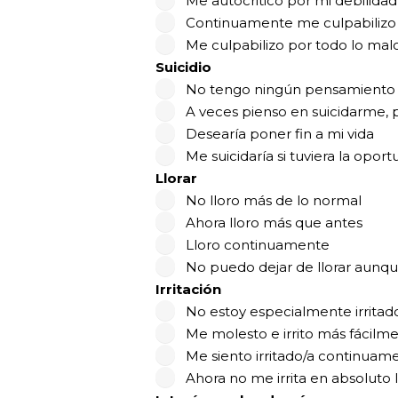
Me autocritico por mi debilidad
Continuamente me culpabilizo p
Me culpabilizo por todo lo ma
Suicidio
No tengo ningún pensamiento d
A veces pienso en suicidarme, 
Desearía poner fin a mi vida
Me suicidaría si tuviera la opor
Llorar
No lloro más de lo normal
Ahora lloro más que antes
Lloro continuamente
No puedo dejar de llorar aunq
Irritación
No estoy especialmente irritad
Me molesto e irrito más fácilm
Me siento irritado/a continuam
Ahora no me irrita en absoluto