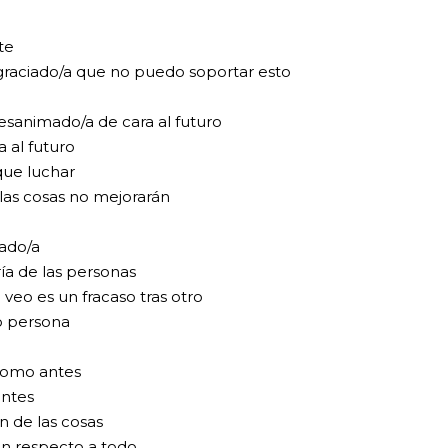
te
sgraciado/a que no puedo soportar esto
sanimado/a de cara al futuro
 al futuro
que luchar
las cosas no mejorarán
ado/a
a de las personas
 veo es un fracaso tras otro
o persona
 como antes
antes
n de las cosas
on respecto a todo