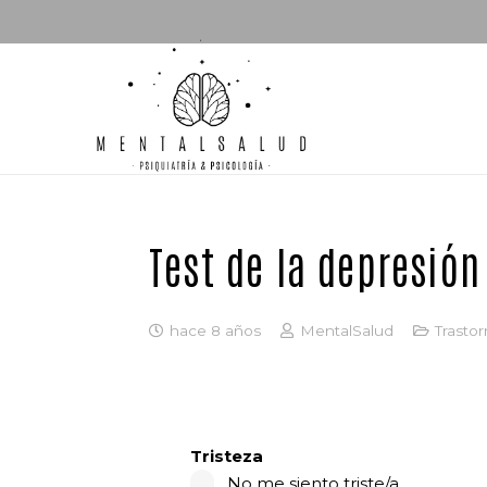
Test de la depresión
hace 8 años
MentalSalud
Trastor
Tristeza
No me siento triste/a