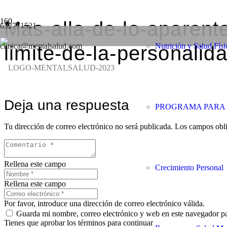
Mas-alla-de-lo-aparent
652771521
clinica@mentalsalud.com
Nutrición y Salud Físi
limite-de-la-personali
Deja una respuesta
PROGRAMA PARA 
Tu dirección de correo electrónico no será publicada.
Los campos obli
Rellena este campo
Crecimiento Personal
Rellena este campo
Por favor, introduce una dirección de correo electrónico válida.
Guarda mi nombre, correo electrónico y web en este navegador p
Tienes que aprobar los términos para continuar