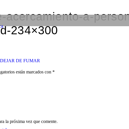
e-acercamiento-a-person
ca
dad-234×300
DEJAR DE FUMAR
gatorios están marcados con
*
ara la próxima vez que comente.