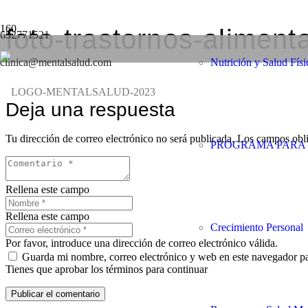
foto-trastornos-alimen
652771521
clinica@mentalsalud.com
Nutrición y Salud Físi
Deja una respuesta
Tu dirección de correo electrónico no será publicada.
Los campos obli
PROGRAMA PARA 
Rellena este campo
Rellena este campo
Crecimiento Personal
Por favor, introduce una dirección de correo electrónico válida.
Guarda mi nombre, correo electrónico y web en este navegador p
Tienes que aprobar los términos para continuar
Publicar el comentario