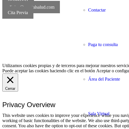
652771521
clinica@mentalsalud.com
Contactar
Cita Previa
MentalSalud © 2016-20
Paga tu consulta
Utilizamos cookies propias y de terceros para mejorar nuestros servici
Puede aceptar las cookies haciendo clic en el botón
Aceptar
o configur
Área del Paciente
Cerrar
Privacy Overview
Sala Virtual
This website uses cookies to improve your experience while you navigat
working of basic functionalities of the website. We also use third-pa
consent. You also have the option to opt-out of these cookies. But op