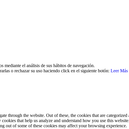
26 | Todos los derechos reservados Aviso legal | Política de cookies | 
os mediante el análisis de sus hábitos de navegación.
arlas o rechazar su uso haciendo click en el siguiente botón:
Leer Más
e through the website. Out of these, the cookies that are categorized a
rty cookies that help us analyze and understand how you use this websit
ting out of some of these cookies may affect your browsing experience.