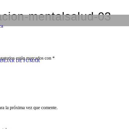
tacion-mentalsalud-03
ca
gatorios están marcados con
*
DEJAR DE FUMAR
ara la próxima vez que comente.