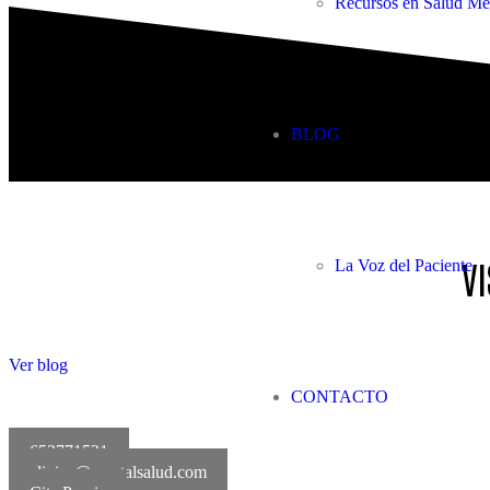
Recursos en Salud Me
BLOG
VI
La Voz del Paciente
Ver blog
CONTACTO
652771521
clinica@mentalsalud.com