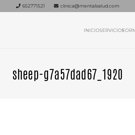
652771521
clinica@mentalsalud.com
INICIO
SERVICIOS
FOR
sheep-g7a57dad67_1920