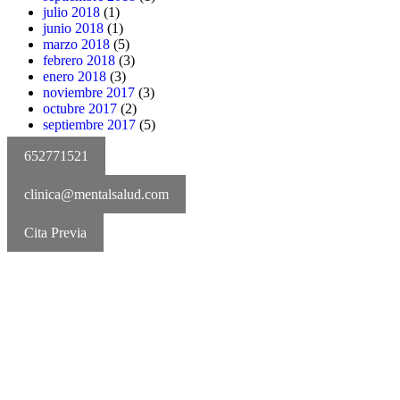
julio 2018
(1)
junio 2018
(1)
marzo 2018
(5)
febrero 2018
(3)
enero 2018
(3)
noviembre 2017
(3)
octubre 2017
(2)
septiembre 2017
(5)
652771521
clinica@mentalsalud.com
Cita Previa
MentalSalud © 2016-2025 | Todos los derechos reservados
Aviso legal | Política de cookies | Política de privacidad