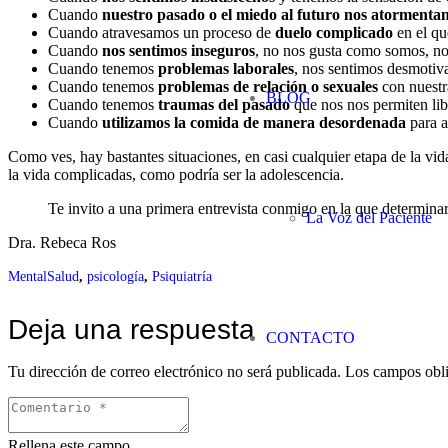
Cuando
nuestro pasado o el miedo al futuro nos atormenta
Cuando atravesamos un proceso de
duelo complicado
en el qu
Cuando
nos sentimos inseguros
, no nos gusta como somos, n
Cuando tenemos
problemas laborales
, nos sentimos desmotiva
Cuando tenemos
problemas de relación o sexuales
con nuestr
BLOG
Cuando tenemos
traumas del pasado
que nos nos permiten lib
Cuando
utilizamos la comida de manera desordenada
para a
Como ves, hay bastantes situaciones, en casi cualquier etapa de la vi
la vida complicadas, como podría ser la adolescencia.
Te invito a una primera entrevista conmigo en la que determina
La Voz del Paciente
Dra. Rebeca Ros
MentalSalud
,
psicología
,
Psiquiatría
Deja una respuesta
CONTACTO
Tu dirección de correo electrónico no será publicada.
Los campos obli
Rellena este campo