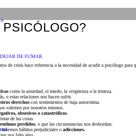
ca
 PSICÓLOGO?
DEJAR DE FUMAR
 de crisis hace referencia a la necesidad de acudir a psicólogo para qu
ivas
como la ansiedad, el miedo, la vergüenza o la tristeza.
, o estas relaciones nos hacen sufrir.
stros derechos
con sentimientos de baja autoestima.
nos valemos por nosotros mismos.
ativos, obsesivos o catastróficos
.
rutar de las cosas.
sentimos perdidos
, o que las circunstancias nos desbordan.
ntal
 tenemos hábitos perjudiciales o
adicciones.
ue nos falta algo.