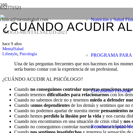
652771521
clinica@mentalsalud.com
Nutrición y Salud Físi
¿CUÁNDO ACUDIR AL
hace 9 años
MentalSalud
Lifestyle
,
Psicología
PROGRAMA PARA 
Una de las preguntas frecuentes que nos hacemos en los momentos
sería bueno contar con la experiencia de un profesional.
¿CUÁNDO ACUDIR AL PSICÓLOGO?
Cuando
no conseguimos controlar nuestras emociones negat
Crecimiento Personal
Cuando tenemos
dificultades para relacionarnos
con los demás
Cuando no sabemos decir no y tenemos
miedo a defender nue
Cuando s
omos dependientes
de los demás y sentimos que no 
Cuando no podemos apartar de nuestra mente
pensamientos neg
Cuando hemos
perdido la ilusión por la vida
y nos cuesta disf
Cuando nos encontramos en una situación de crisis vital y
nos 
Recursos en Salud Me
Cuando no conseguimos controlar nuestra conducta impulsiva o
Cuando
nos sentimos insatisfechos
y tenemos la sensación de q