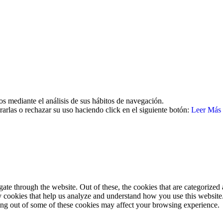
MentalSalud © 2016-2025 | Todos los derechos reservados
Aviso legal | Política de cookies | Política de privacidad
os mediante el análisis de sus hábitos de navegación.
arlas o rechazar su uso haciendo click en el siguiente botón:
Leer Más
e through the website. Out of these, the cookies that are categorized a
rty cookies that help us analyze and understand how you use this websit
ting out of some of these cookies may affect your browsing experience.