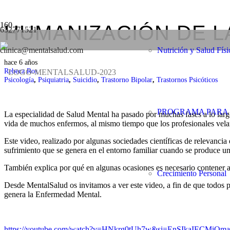
HUMANIZACIÓN DE LA
652771521
clinica@mentalsalud.com
Nutrición y Salud Físi
hace 6 años
Rebeca Ros
Psicología
,
Psiquiatria
,
Suicidio
,
Trastorno Bipolar
,
Trastornos Psicóticos
PROGRAMA PARA 
La especialidad de Salud Mental ha pasado por muchas fases a lo larg
vida de muchos enfermos, al mismo tiempo que los profesionales vela
Este video, realizado por algunas sociedades científicas de relevancia 
sufrimiento que se genera en el entorno familiar cuando se produce un
También explica por qué en algunas ocasiones es necesario contener a
Crecimiento Personal
Desde MentalSalud os invitamos a ver este video, a fin de que todos p
genera la Enfermedad Mental.
https://youtube.com/watch?v=HNkrg0tUh7w&si=EnSIkaIECMiOma