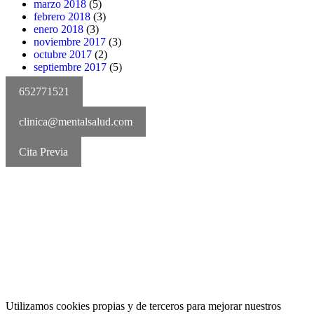
marzo 2018
(5)
febrero 2018
(3)
enero 2018
(3)
noviembre 2017
(3)
octubre 2017
(2)
septiembre 2017
(5)
652771521
clinica@mentalsalud.com
Cita Previa
MentalSalud © 2016-2025 | Todos los derechos reservados
Aviso legal | Política de cookies | Política de privacidad
Utilizamos cookies propias y de terceros para mejorar nuestros